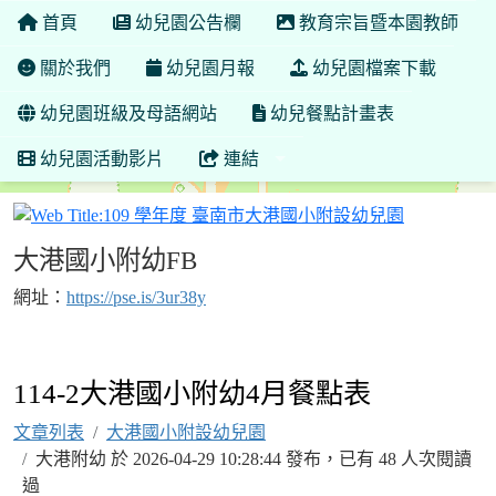
首頁
幼兒園公告欄
教育宗旨暨本園教師
關於我們
幼兒園月報
幼兒園檔案下載
幼兒園班級及母語網站
幼兒餐點計畫表
幼兒園活動影片
連結
109 學年
大港國小附幼FB
網址：
https://pse.is/3ur38y
114-2大港國小附幼4月餐點表
文章列表
大港國小附設幼兒園
大港附幼 於 2026-04-29 10:28:44 發布，已有 48 人次閱讀
過