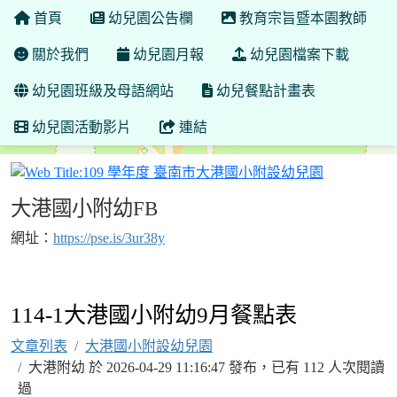
首頁
幼兒園公告欄
教育宗旨暨本園教師
關於我們
幼兒園月報
幼兒園檔案下載
幼兒園班級及母語網站
幼兒餐點計畫表
幼兒園活動影片
連結
109 學年
大港國小附幼FB
網址：
https://pse.is/3ur38y
114-1大港國小附幼9月餐點表
文章列表
大港國小附設幼兒園
大港附幼 於 2026-04-29 11:16:47 發布，已有 112 人次閱讀
過