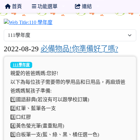
首頁
功能選單
連結
110 學年度
2022-08-29
必備物品!你準備好了嗎?
111學年度
親愛的爸爸媽媽:您好!
以下為每位孩子需要帶的學用品和日用品，再麻煩爸
爸媽媽幫孩子準備:
1️⃣國語辭典(若沒有可以跟學校訂購)
2️⃣紅筆、藍筆各一支
3️⃣口紅膠
4️⃣黃色螢光筆(畫重點用)
5️⃣白板筆一支(藍、綠、黑、橘任選一色)