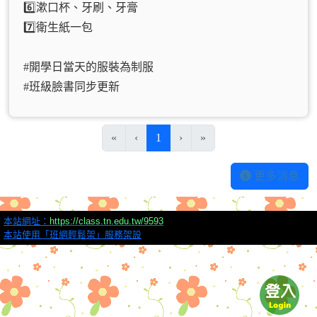
6️⃣漱口杯、牙刷、牙膏
7️⃣衛生紙一包
#開學日當天的服裝為制服
#班級臉書同步更新
(目前頁次)
«
‹
1
›
»
更多消息
本站網址：
https://class.tn.edu.tw/9593
本站使用「班網輕鬆架」服務架設