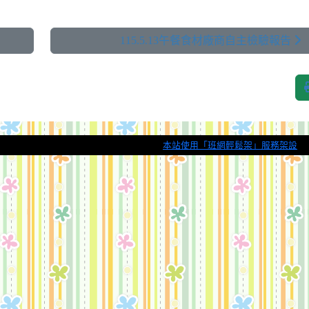
115.5.13午餐食材廠商自主檢驗報告
本站使用「班網輕鬆架」服務架設