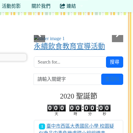
活動剪影
關於我們
連結
永續飲食教育宣導活動
搜尋
請輸入關鍵字
查百科
2020 聖誕節
0
0
0
0
0
0
0
0
0
0
0
0
0
0
:
0
0
:
0
0
天
時
分
秒
臺中市西區大勇國民小學 校園疑
1