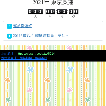
2021年 東京奧運
0
0
0
0
0
0
0
0
0
0
0
0
0
0
:
0
0
:
0
0
天
時
分
秒
運動身體好
3
20116看影片-體操運動員丁華恬。
1
本站網址：
https://class.tn.edu.tw/8914
本站使用「班網輕鬆架」服務架設