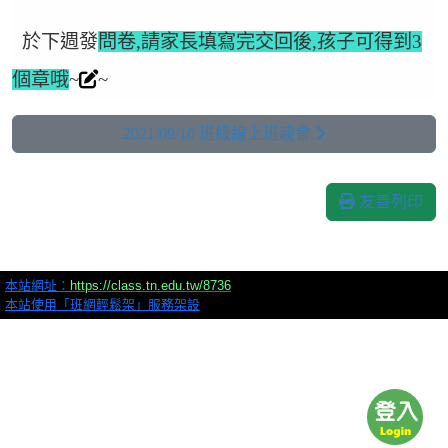
於下週發
問卷,請家長填寫完交回後,孩子可得到3
個章哦
~
~
2021/09/10 班級線上班親會
友善列印
本站網址：
https://class.tn.edu.tw/8736
本站使用「班網輕鬆架」服務架設