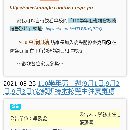
https://meet.google.com/uru-qvpr-jxi
家長可以自行觀看學校的
「110學年度班親會校務
報告影片」網址
:
https://youtu.be/lTkBRa0jPDQ
19:30會議開始
,請家長加入後先關掉麥克風
,在
會議頁面 右下角的通話訊息
中簽到.
~
~歡迎各位家長參與~
~
2021-08-25
110學年第一週(9月1日,9月2
日,9月3日)安親班接本校學生注意事項
公告
公告人：學務主任 _
公告單位：學務處
張藝潔