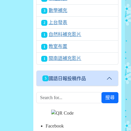
數學補充
3
上台發表
2
自然科補充影片
1
教室布置
1
閩南語補充影片
1
國語日報投稿作品
5
搜尋
Facebook