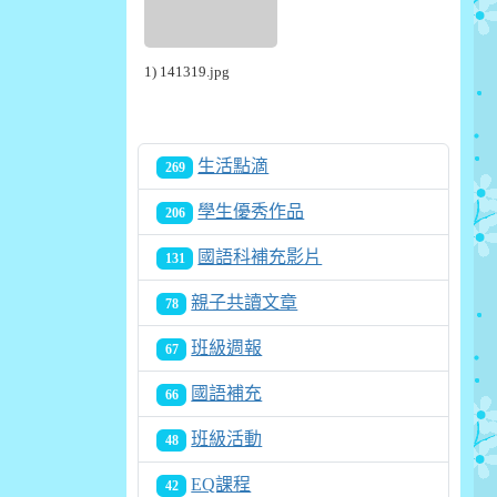
1) 141319.jpg
生活點滴
269
學生優秀作品
206
國語科補充影片
131
親子共讀文章
78
班級週報
67
國語補充
66
班級活動
48
EQ課程
42