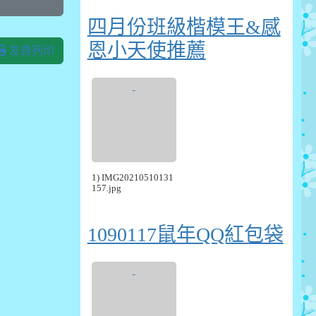
四月份班級楷模王&感
恩小天使推薦
友善列印
1) IMG20210510131
157.jpg
1090117鼠年QQ紅包袋