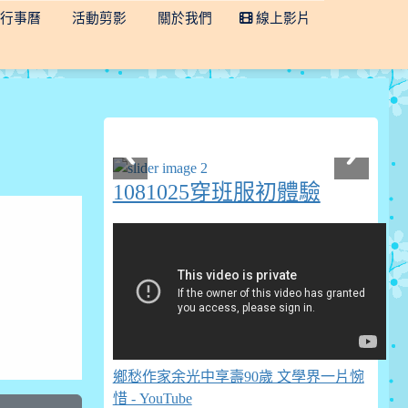
行事曆
活動剪影
關於我們
線上影片
1081025穿班服初體驗
鄉愁作家余光中享壽90歲 文學界一片惋
惜 - YouTube