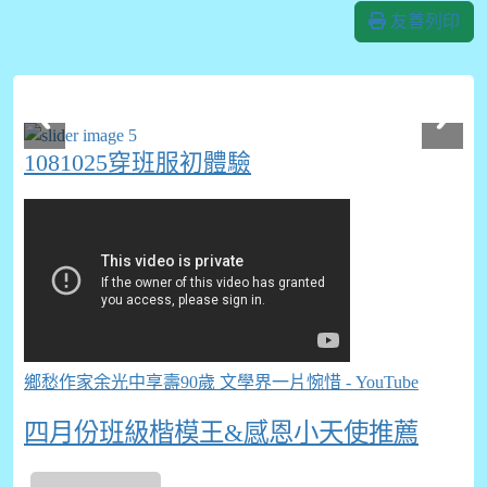
友善列印
1081025穿班服初體驗
鄉愁作家余光中享壽90歲 文學界一片惋惜 - YouTube
四月份班級楷模王&感恩小天使推薦