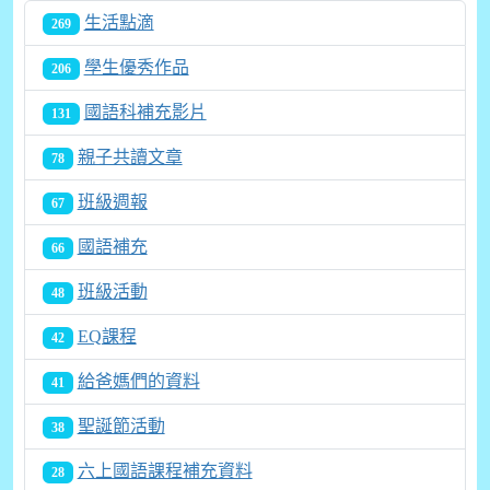
生活點滴
269
學生優秀作品
206
國語科補充影片
131
親子共讀文章
78
班級週報
67
國語補充
66
班級活動
48
EQ課程
42
給爸媽們的資料
41
聖誕節活動
38
六上國語課程補充資料
28