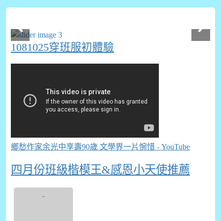
1081025穿班服初體驗
鄉愁作家余光中享壽90歲 文學界一片惋惜 - YouTube
四月份班級楷模王&感恩小天使推薦