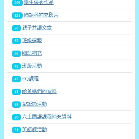
學生優秀作品
206
國語科補充影片
131
親子共讀文章
78
班級週報
67
國語補充
66
班級活動
48
EQ課程
42
給爸媽們的資料
41
聖誕節活動
38
六上國語課程補充資料
28
英語課活動
21