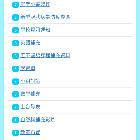
畢業小書製作
7
新型冠狀病毒防疫專區
7
學校資訊通知
6
英語補充
5
五下國語課程補充資料
3
學習單
3
小組討論
3
數學補充
3
上台發表
2
自然科補充影片
1
教室布置
1