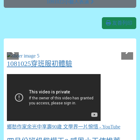
1091022小藝人表演
友善列印
1081025穿班服初體驗
鄉愁作家余光中享壽90歲 文學界一片惋惜 - YouTube