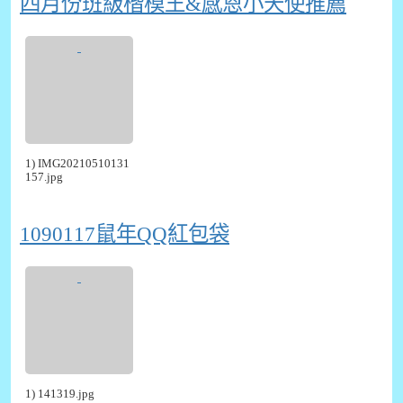
四月份班級楷模王&感恩小天使推薦
1) IMG20210510131
157.jpg
1090117鼠年QQ紅包袋
1) 141319.jpg