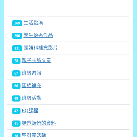
生活點滴
269
學生優秀作品
206
國語科補充影片
131
親子共讀文章
78
班級週報
67
國語補充
66
班級活動
48
EQ課程
42
給爸媽們的資料
41
聖誕節活動
38