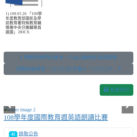
1) 109.05.26 「109學
年度教育部國民及學
前教育署特殊教育輔
導團中央分團輔導員
遴選」.DOCX
野獸與牠們的產地－八仙山動物生態探索營
特教知能研習：5/27(三)社子國小、5/27(三)介...
友善列印
108學年度國際教育週英語朗讀比賽
錄取公告
42