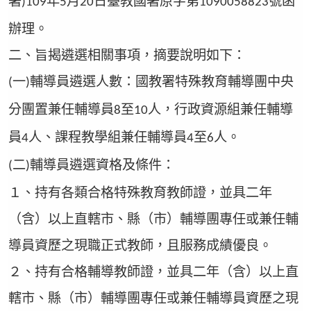
署
年
月
日臺教國署原字第
號函
)109
5
20
1090058823
辦理。
二、旨揭遴選相關事項，摘要說明如下：
一
輔導員遴選人數：國教署特殊教育輔導團中央
(
)
分團置兼任輔導員
至
人，行政資源組兼任輔導
8
10
員
人、課程教學組兼任輔導員
至
人。
4
4
6
二
輔導員遴選資格及條件：
(
)
１、持有各類合格特殊教育教師證，並具二年
（含）以上直轄市、縣（市）輔導團專任或兼任輔
導員資歷之現職正式教師，且服務成績優良。
２、持有合格輔導教師證，並具二年（含）以上直
轄市、縣（市）輔導團專任或兼任輔導員資歷之現