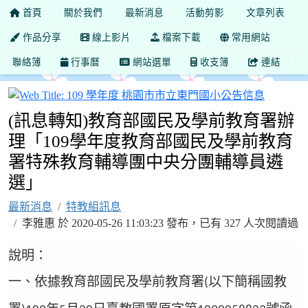
首頁
關於我們
最新消息
活動剪影
文章列表
作品分享
線上影片
檔案下載
常用網站
聯絡簿
行事曆
網站選單
收支簿
連結
109 
(訊息轉知)教育部國民及學前教育署辦
理「109學年度教育部國民及學前教育
署特殊教育輔導團中央分團輔導員遴
選」
最新消息
特教組訊息
李雅惠 於 2020-05-26 11:03:23 發布，已有 327 人次閱讀過
說明：
一、依據教育部國民及學前教育署
以下簡稱國教
(