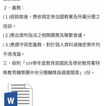
２、義務：
１
經錄取後，應依規定參加國教署及所屬分團之
(
)
培訓。
２
應出席所指派之相關團務及聯繫會議。
(
)
３
應遵守保密義務，對於個人資料或機密案件均
(
)
不得洩漏。
三、檢附「
學年度教育部國民及學前教育署特
109
殊教育輔導團中央分團輔導員遴選簡章」
份。
1