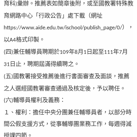
育科
彙辦。推薦表如簡章後附，或至國教署特殊教
)
育網路中心「行政公告」處下載（網址
），
https://www.aide.edu.tw/ischool/publish_page/0/
以
格式印製。
A4
四
兼任輔導員聘期於
年
月
日起至
年
月
(
)
109
8
1
111
7
日止，聘期屆滿得續聘之。
31
五
國教署接受推薦後進行書面審查及面談，推薦
(
)
之人選經國教署審查通過及核定後，予以聘任。
六
輔導員權利及義務：
(
)
１、權利：擔任中央分團兼任輔導員者，以部分時
間公假支援方式，從事輔導團業務工作，每週得減
授課四節。