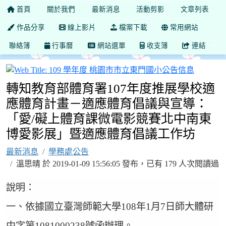
首頁
關於我們
最新消息
活動剪影
文章列表
作品分享
線上影片
檔案下載
常用網站
聯絡簿
行事曆
網站選單
收支簿
連結
109 
轉知教育部體育署107年度推展學校適
應體育計畫－適應體育倡議與宣導：
「愛/礙上體育課微電影競賽北中南東
博愛影展」暨適應體育倡議工作坊
最新消息
學務處公告
溫思晴 於 2019-01-09 15:56:05 發布，已有 179 人次閱讀過
說明：
一、依據國立臺灣師範大學108年1月7日師大體研
中字第1081000238號函辦理。