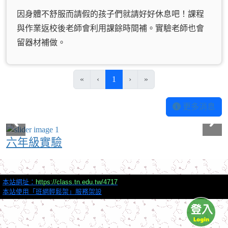
因身體不舒服而請假的孩子們就請好好休息吧！課程
與作業返校後老師會利用課餘時間補。實驗老師也會
留器材補做。
(目前頁次)
«
‹
1
›
»
更多消息
六年級實驗
本站網址：
https://class.tn.edu.tw/4717
本站使用「班網輕鬆架」服務架設