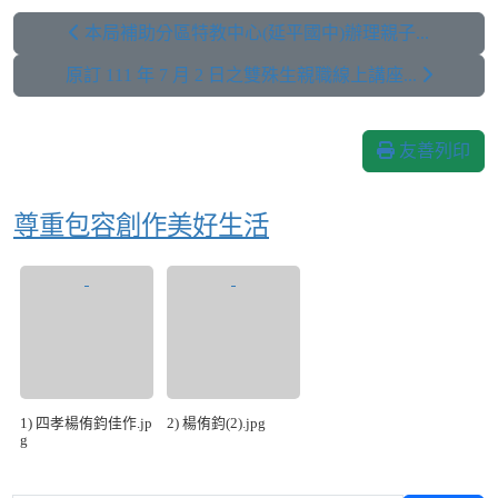
本局補助分區特教中心(延平國中)辦理親子...
原訂 111 年 7 月 2 日之雙殊生親職線上講座...
友善列印
尊重包容創作美好生活
1) 四孝楊侑鈞佳作.jp
2) 楊侑鈞(2).jpg
g