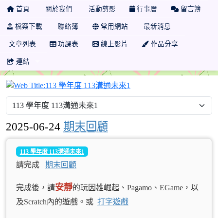
首頁
關於我們
活動剪影
行事曆
留言簿
檔案下載
聯絡簿
常用網站
最新消息
文章列表
功課表
線上影片
作品分享
連結
113 學年度 113溝通未來1
2025-06-24
期末回顧
113 學年度 113溝通未來1
請完成
期末回顧
安靜
完成後，請
的玩因雄崛起、Pagamo、EGame，以
及Scratch內的遊戲。或
打字遊戲