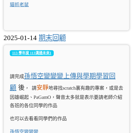
貓抓老鼠
2025-01-14
期末回顧
113 學年度 113溝通未來1
孫悟空變變變上傳與學期學習回
請完成
顧
後
安靜
， 請
地尋找scratch裏有趣的專案，或是去
因雄崛起、PaGamO，聲音太多就是表示要請老師介紹
各班的各位同學的作品
也可以去看看同學們的作品
孫悟空變變變