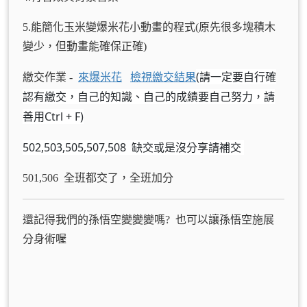
5.能簡化玉米變爆米花小動畫的程式(原先很多塊積木
變少，但動畫能確保正確)
(請一定要自行確
繳交作業 -
來爆米花
檢視繳交結果
認有繳交，自己的知識、自己的成績要自己努力，請
善用Ctrl + F)
502,503,505,507,508 缺交或是
沒分享
請補交
501,506 全班都交了，全班加分
還記得我們的孫悟空變變變嗎? 也可以讓孫悟空施展
分身術喔