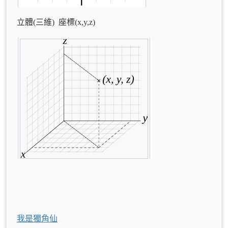
立體(三維) 座標(x,y,z)
我是獨角仙