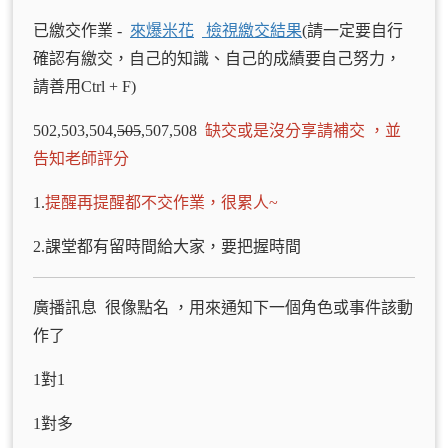
已繳交作業 -
來爆米花
檢視繳交結果
(請一定要自行
確認有繳交，自己的知識、自己的成績要自己努力，
請善用Ctrl + F)
502,503,504,
505
,507,508
缺交或是沒分享請補交
，並
告知老師評分
1.
提醒再提醒都不交作業，很累人~
2.課堂都有留時間給大家，要把握時間
廣播訊息 很像點名 ，用來通知下一個角色或事件該動
作了
1對1
1對多