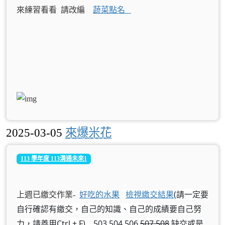
來練習看看 請改編
蔬菜點名
2025-03-05
來爆米花
113 學年度 113溝通未來1
檢視繳交結果
(請一定要
上週已繳交作業-
好吃的水果
自行確認有繳交，自己的知識、自己的成績要自己努
力，請善用Ctrl + F) 503,504,506,
507,508
缺交或是