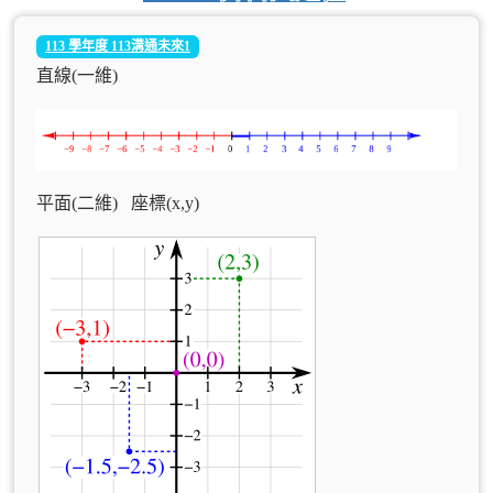
113 學年度 113溝通未來1
直線(一維)
平面(二維) 座標(x,y)