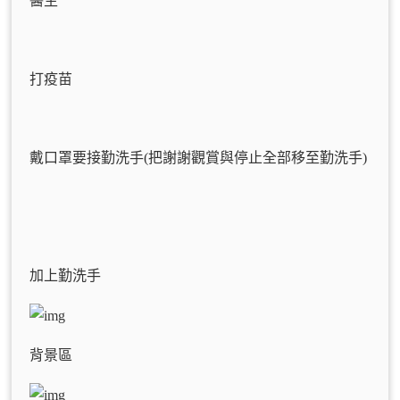
醫生
打疫苗
戴口罩要接勤洗手(把謝謝觀賞與停止全部移至勤洗手)
加上勤洗手
背景區