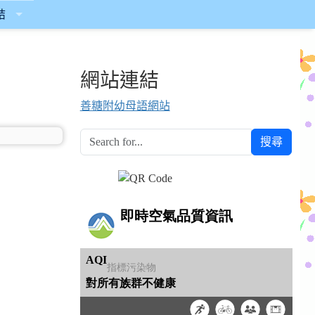
結
網站連結
善糖附幼母語網站
搜尋