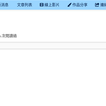
新消息
文章列表
線上影片
作品分享
連
立善糖國小善糖附幼彩虹班
82 人次閱讀過