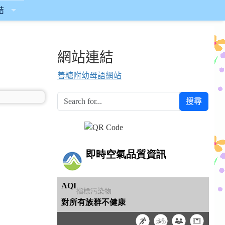
結
網站連結
善糖附幼母語網站
搜尋