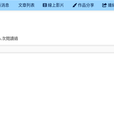
新消息
文章列表
線上影片
作品分享
連
立善糖國小善糖附幼彩虹班
28 人次閱讀過