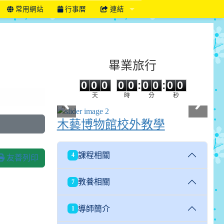
常用網站
行事曆
連結
畢業旅行
0
0
0
0
0
0
0
0
0
0
0
0
0
0
:
0
0
:
0
0
天
時
分
秒
木藝博物館校外教學
課程相關
4
友善列印
教養相關
7
導師簡介
1