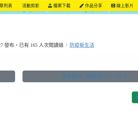
章列表
活動剪影
檔案下載
作品分享
線上影片
學年度 桃園市立仁和國小六年二班
10:30:27 發布，已有 165 人次閱讀過
防疫新生活
全國維持二級警戒(8/24~9/6)