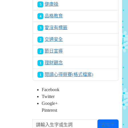
健康操
5
品格教育
4
愛沒有標籤
3
交通安全
2
節日宣導
2
理財觀念
1
閱讀心得競賽(格式檔案)
1
Facebook
Twitter
Google+
Pinterest
請輸入生字或生詞
查生字