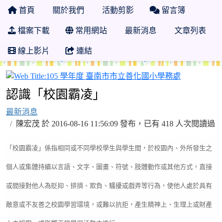
首頁
關於我們
活動剪影
留言簿
檔案下載
常用網站
最新消息
文章列表
線上影片
連結
105 學年
認識「校園霸凌」
最新消息
陳宏茂 於 2016-08-16 11:56:09 發布，已有 418 人次閱讀過
「校園霸凌」係指相同或不同學校學生與學生間，於校園內、外所發生之
個人或集體持續以言語、文字、圖畫、符號、肢體動作或其他方式，直接
或間接對他人為貶抑、排擠、欺負、騷擾或戲弄等行為，使他人處於具有
敵意或不友善之校園學習環境，或難以抗拒，產生精神上、生理上或財產