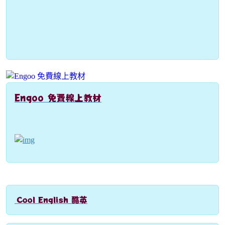
Engoo 免費線上教材
link to https://engoo.com.tw/app/materials/en
Cool English 酷英