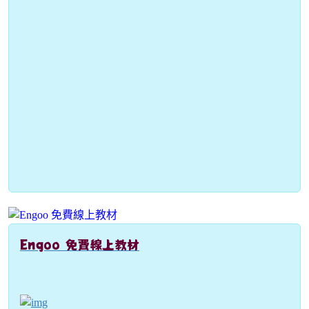
Engoo 免費線上教材
link to https://engoo.com.tw/app/materials/en