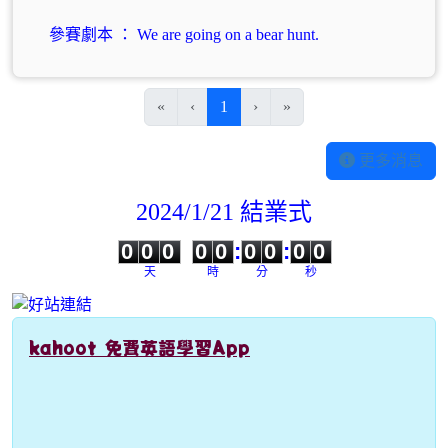
參賽劇本 ： We are going on a bear hunt.
(目前頁次)
«
‹
1
›
»
更多消息
2024/1/21 結業式
0
0
0
0
0
0
0
0
0
0
0
0
0
0
:
0
0
:
0
0
天
時
分
秒
kahoot 免費英語學習App