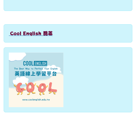
Cool English 酷英
link to http://www.coolenglish.edu.tw