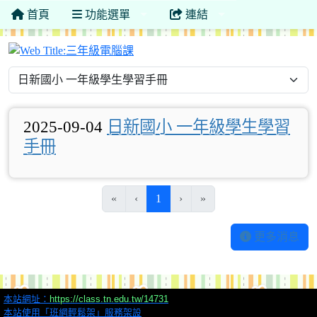
首頁
功能選單
連結
三年級電腦課
2025-09-04
日新國小 一年級學生學習
手冊
(目前頁次)
«
‹
1
›
»
更多消息
本站網址：
https://class.tn.edu.tw/14731
本站使用「班網輕鬆架」服務架設