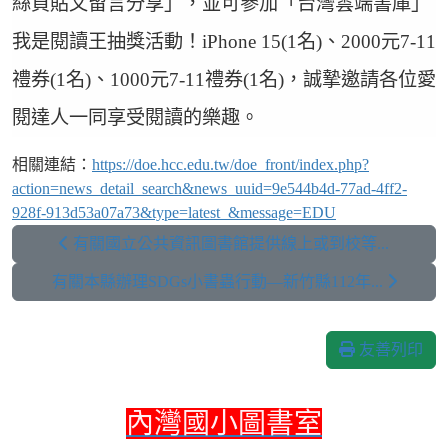
絲頁貼文留言分享」，並可參加「台灣雲端書庫」
我是閱讀王抽獎活動！iPhone 15(1名)、2000元7-11
禮券(1名)、1000元7-11禮券(1名)，誠摯邀請各位愛
閱達人一同享受閱讀的樂趣。
相關連結：
https://doe.hcc.edu.tw/doe_front/index.php?
action=news_detail_search&news_uuid=9e544b4d-77ad-4ff2-
928f-913d53a07a73&type=latest_&message=EDU
有關國立公共資訊圖書館提供線上或到校等...
有關本縣辦理SDGs小書蟲行動—新竹縣112年...
友善列印
內灣國小圖書室