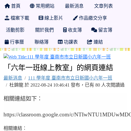
首頁
常用網站
最新消息
文章列表
檔案下載
線上影片
作品繳交分享
活動剪影
關於我們
收支簿
留言簿
行事曆
聯絡簿
功課表
連結
111 學
「六年一班線上教室」的網頁連結
最新消息
111 學年度 臺南市市立日新國小六年一班
杜錦龍 於 2022-08-24 10:46:41 發布，已有 80 人次閱讀過
相關連結如下：
https://classroom.google.com/c/NTIwNTU1MDUwMD
相關連結：