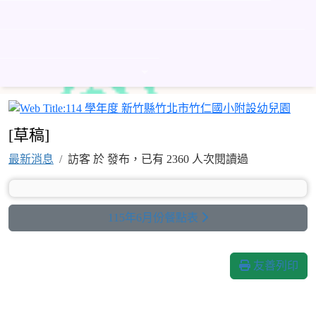
首頁
關於我們
最新消息
行事曆
活動剪影
功課表
線上影片
檔案下載
常用網站
連結
11
[草稿]
最新消息
訪客 於 發布，已有 2360 人次閱讀過
115年6月份餐點表
友善列印