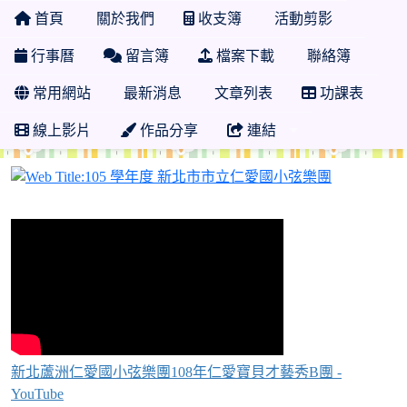
首頁
關於我們
收支簿
活動剪影
行事曆
留言簿
檔案下載
聯絡簿
常用網站
最新消息
文章列表
功課表
線上影片
作品分享
連結
105 學年
新北蘆洲仁愛國小弦樂團108年仁愛寶貝才藝秀B團 -
YouTube