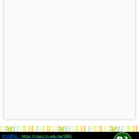
本站網址：
https://class.tn.edu.tw/1965