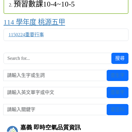
預習數課10-4~10-5
Over View
114 學年度 桃源五甲
1150224重要行事
搜尋
請輸入生字或生詞
查生字
請輸入英文單字或中文
查單字
請輸入關鍵字
查百科