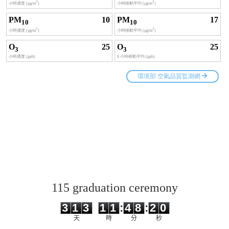
115 graduation ceremony
3
1
3
1
1
4
8
2
0
3
1
3
1
1
:
4
8
:
2
0
天
時
分
秒