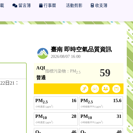
載
留言簿
行事曆
活動剪影
收支簿
2日21：