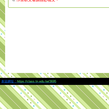
本站網址：
https://class.tn.edu.tw/3695