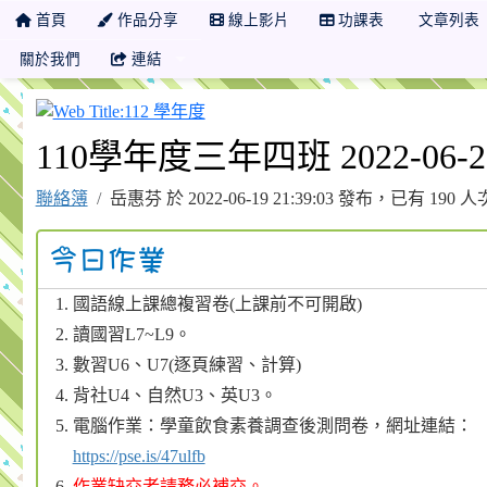
首頁
作品分享
線上影片
功課表
文章列表
關於我們
連結
112 學年度
110學年度三年四班 2022-06-
聯絡簿
岳惠芬 於 2022-06-19 21:39:03 發布，已有 190
國語線上課總複習卷(上課前不可開啟)
讀國習L7~L9。
數習U6、U7(逐頁練習、計算)
背社U4、自然U3、英U3。
電腦作業：學童飲食素養調查後測問卷，網址連結：
https://pse.is/47ulfb
作業缺交者請務必補交。