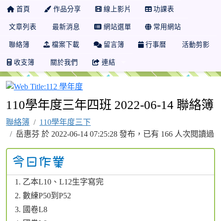
首頁
作品分享
線上影片
功課表
文章列表
最新消息
網站選單
常用網站
聯絡簿
檔案下載
留言簿
行事曆
活動剪影
收支簿
關於我們
連結
112 學年度
110學年度三年四班 2022-06-14 聯絡簿
聯絡簿
110學年度三下
岳惠芬 於 2022-06-14 07:25:28 發布，已有 166 人次閱讀過
乙本L10、L12生字寫完
數練P50到P52
國卷L8