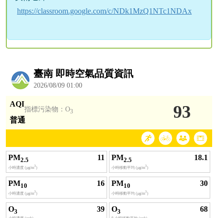
https://classroom.google.com/c/NDk1MzQ1NTc1NDAx