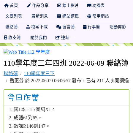
首頁
作品分享
線上影片
功課表
文章列表
最新消息
網站選單
常用網站
聯絡簿
檔案下載
留言簿
行事曆
活動剪影
收支簿
關於我們
連結
112 學年度
110學年度三年四班 2022-06-09 聯絡簿
聯絡簿
110學年度三下
岳惠芬 於 2022-06-09 06:06:57 發布，已有 211 人次閱讀過
國1本，L7圈詞X1。
成語61到65。
數課P.146到147。