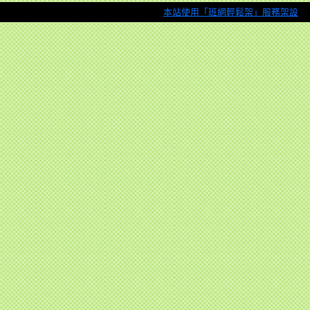
本站使用「班網輕鬆架」服務架設