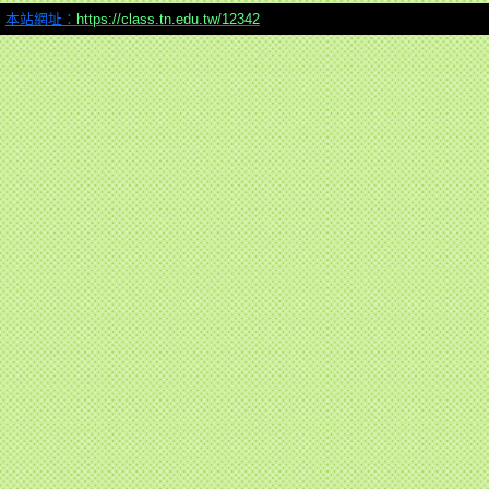
本站網址：
https://class.tn.edu.tw/12342