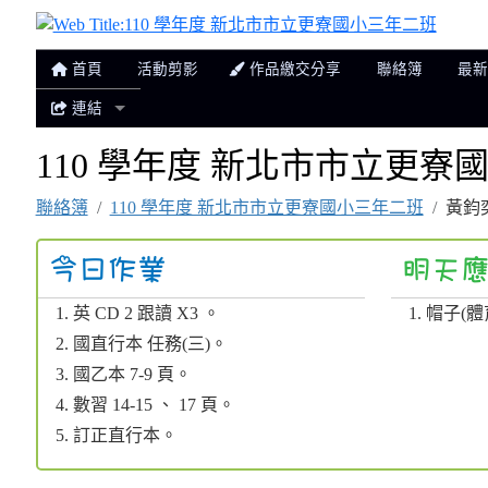
110
首頁
活動剪影
作品繳交分享
聯絡簿
最新
連結
110 學年度 新北市市立更寮國小
聯絡簿
110 學年度 新北市市立更寮國小三年二班
黃鈞奕 
英 CD 2 跟讀 X3 。
帽子(體
國直行本 任務(三)。
國乙本 7-9 頁。
數習 14-15 、 17 頁。
訂正直行本。