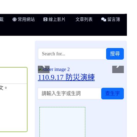
載
常用網站
線上影片
文章列表
留言簿
搜尋
110.9.17 防災演練
文。
請輸入生字或生詞
查生字
Action of 82722