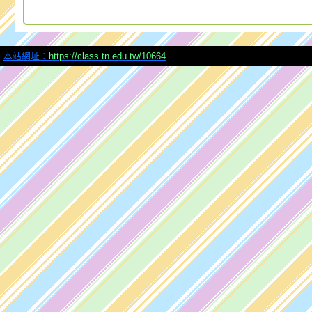
本站網址：
https://class.tn.edu.tw/10664