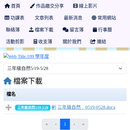
首頁
作品繳交分享
線上影片
功課表
文章列表
最新消息
常用網站
聯絡簿
檔案下載
留言簿
行事曆
活動剪影
收支簿
關於我們
連結
109 學年度
檔案下載
檔名
三年級自然＿0519-0528.docx
三年級自然5/19-5/28
(目前頁次)
«
‹
1
›
»