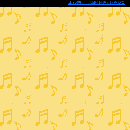
本站使用「班網輕鬆架」服務架設