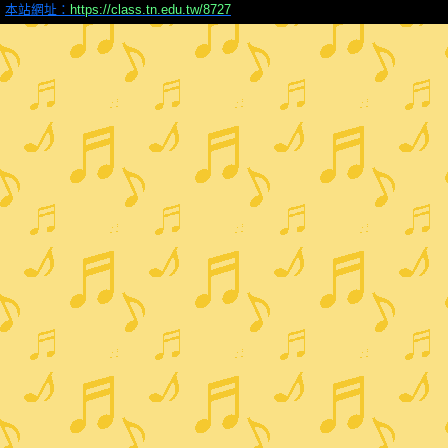
本站網址：
https://class.tn.edu.tw/8727