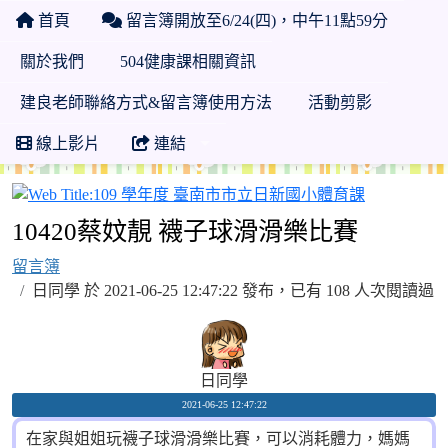
首頁
留言簿開放至6/24(四)，中午11點59分
關於我們
504健康課相關資訊
建良老師聯絡方式&留言簿使用方法
活動剪影
線上影片
連結
109 學年
10420蔡妏靚 襪子球滑滑樂比賽
留言簿
日同學 於 2021-06-25 12:47:22 發布，已有 108 人次閱讀過
日同學
2021-06-25 12:47:22
在家與姐姐玩襪子球滑滑樂比賽，可以消耗體力，媽媽