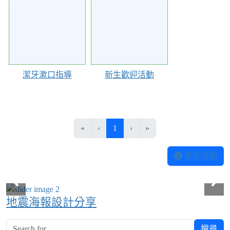
潔牙漱口指導
新生歡迎活動
(目前頁次)
«
‹
1
›
»
更多活動
地震海報設計分享
搜尋