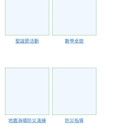
聖誕節活動
數學桌遊
130846
130845
地震海嘯防災演練
防災指導