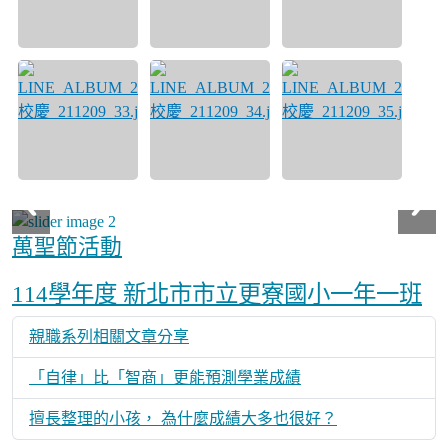
萬聖節活動
Over View
114學年度 新北市市立更寮國小一年一班
親職系列相關文章分享
「自律」比「智商」更能預測學業成績
擅長整理的小孩， 為什麼成績大多也很好？