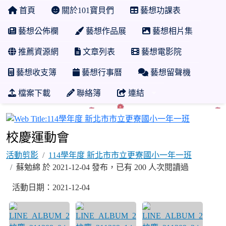
首頁
關於101寶貝們
藝想功課表
藝想公佈欄
藝想作品展
藝想相片集
推薦資源網
文章列表
藝想電影院
藝想收支簿
藝想行事曆
藝想留聲機
檔案下載
聯絡簿
連結
114學年
校慶運動會
活動剪影
114學年度 新北市市立更寮國小一年一班
蘇勉綿 於 2021-12-04 發布，已有 200 人次閱讀過
活動日期：2021-12-04