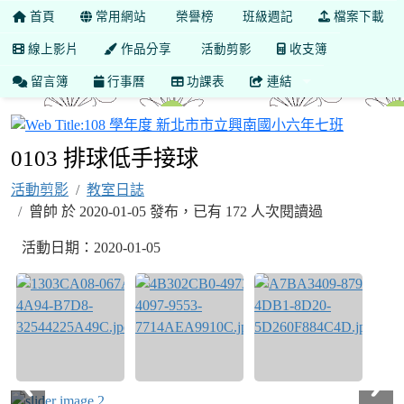
首頁
常用網站
榮譽榜
班級週記
檔案下載
線上影片
作品分享
活動剪影
收支簿
留言簿
行事曆
功課表
連結
108 
0103 排球低手接球
活動剪影
教室日誌
曾帥 於 2020-01-05 發布，已有 172 人次閱讀過
活動日期：2020-01-05