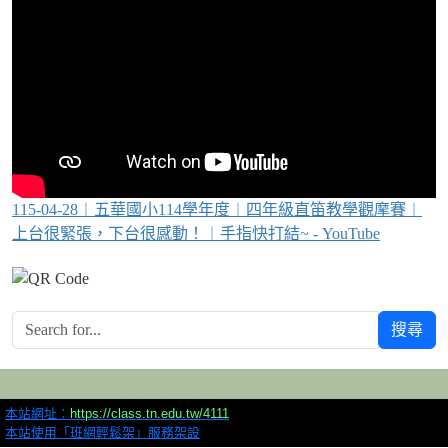
115-04-28︱五華國小114學年度︱四年級直笛教學觀摩賽︱
上台很緊張，下台很感動！︱手指快打結~ - YouTube
搜尋
本站網址：
https://class.tn.edu.tw/4111
本站使用「班網輕鬆架」服務架設