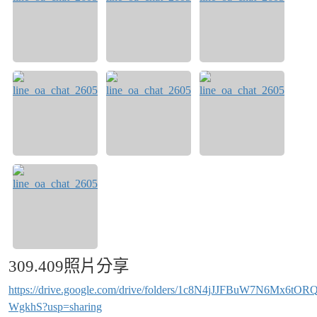
309.409照片分享
https://drive.google.com/drive/folders/1c8N4jJJFBuW7N6Mx6tOR
WgkhS?usp=sharing