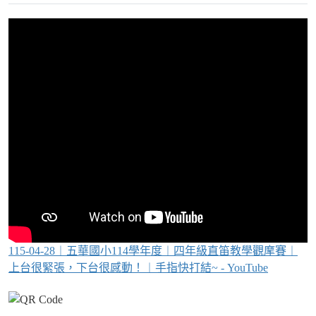
115-04-28︱五華國小114學年度︱四年級直笛教學觀摩賽︱
上台很緊張，下台很感動！︱手指快打結~ - YouTube