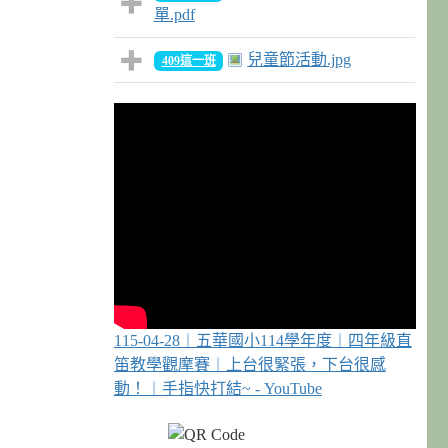
單.pdf
兒童節活動.jpg
409這一班
115-04-28︱五華國小114學年度︱四年級直
笛教學觀摩賽︱上台很緊張，下台很感
動！︱手指快打結~ - YouTube