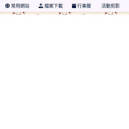
常用網站
檔案下載
行事曆
活動剪影
學年度 新北市市立明志國小圖書館