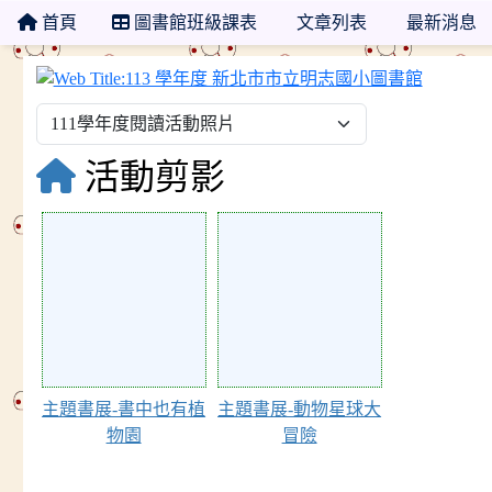
首頁
圖書館班級課表
文章列表
最新消息
113 
活動剪影
119002
119000
主題書展-書中也有植
主題書展-動物星球大
物園
冒險