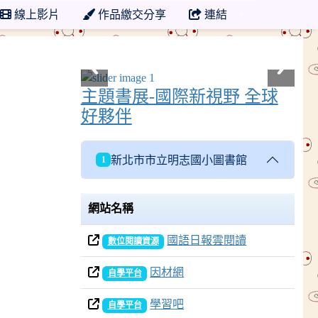
線上影片
作品繳交分享
連結
主題書展-國際新視野 全球
好夥伴
新北市市立明志國小圖書館
1
網站名稱
國語日報雲閱讀
數位閱讀資源
因材網
自學平台
學習吧
自學平台