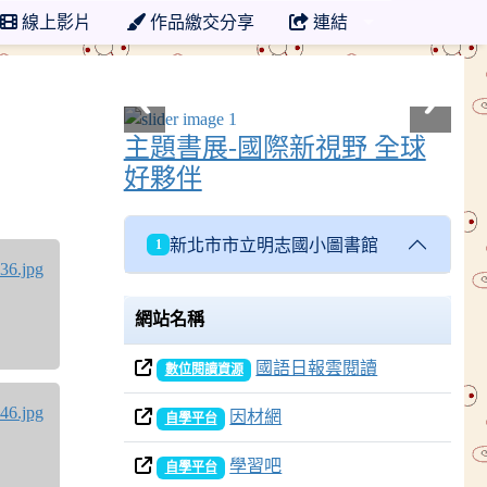
線上影片
作品繳交分享
連結
主題書展-國際新視野 全球
好夥伴
新北市市立明志國小圖書館
1
網站名稱
國語日報雲閱讀
數位閱讀資源
因材網
自學平台
學習吧
自學平台