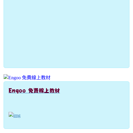
Engoo 免費線上教材
link to https://engoo.com.tw/app/materials/en