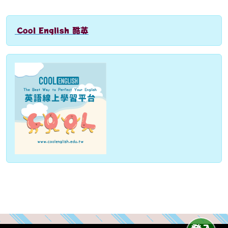
Cool English 酷英
link to http://www.coolenglish.edu.tw
Over View