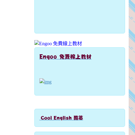
Engoo 免費線上教材
link to https://engoo.com.tw/app/materials/e
Cool English 酷英