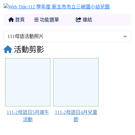
112 學年
首頁
功能選單
連結
活動剪影
111671
111656
111-2母語日5月端午
111-2母語日4月兒童
活動
節