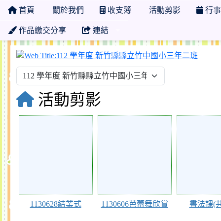
首頁
關於我們
收支簿
活動剪影
行事
作品繳交分享
連結
112
活動剪影
118606
117829
117369
1130628結業式
1130606芭蕾舞欣賞
書法課(共