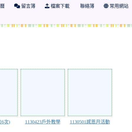
曆
留言簿
檔案下載
聯絡簿
常用網站
 學年度 新竹縣縣立竹中國小三年二班
116973
116972
6次)
1130423戶外教學
1130501感恩月活動