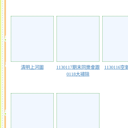
115191
113604
113601
清明上河圖
1130117期末同樂會跟
1130116
0118大掃除
110623
110478