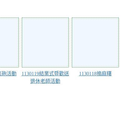
113599
113595
空氣砲活動
1130119結業式暨歡送
1130118搗麻糬
退休老師活動