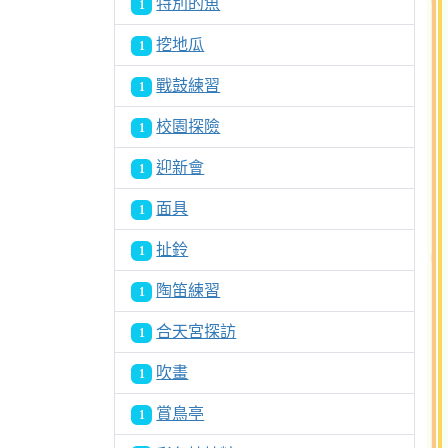
特別的魚
1
挖地瓜
1
戰鼓練習
1
校園探險
1
迎新會
1
面具
1
扯鈴
1
陶笛練習
1
合天宮探訪
1
吹畫
1
賞鳥亭
1