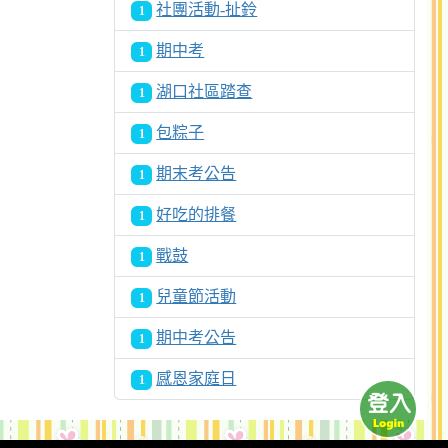
社團活動-扯鈴
1
期中考
1
湖口社區踏查
1
包粽子
1
期末考公告
1
好吃的排餐
1
戰鼓
1
兒童節活動
1
期中考公告
1
感恩家庭日
1