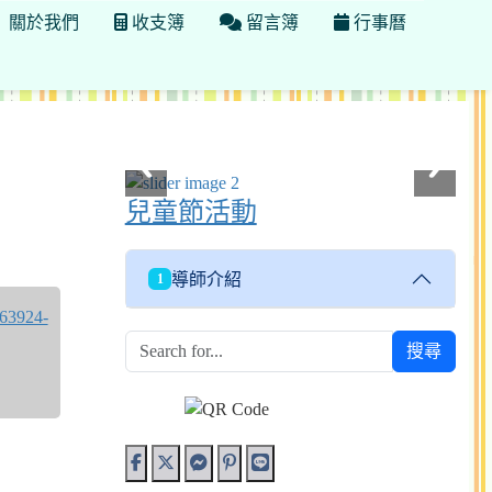
關於我們
收支簿
留言簿
行事曆
Over View
兒童節活動
導師介紹
1
搜尋