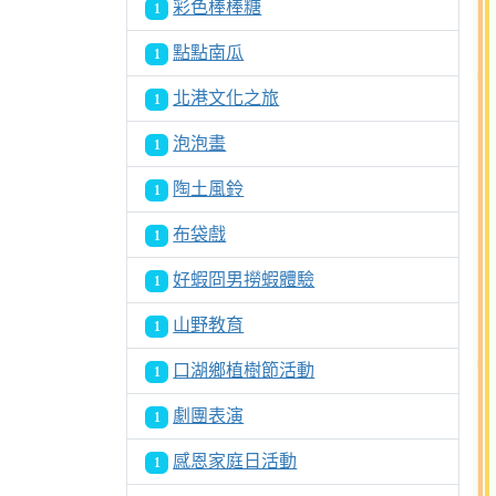
彩色棒棒糖
1
點點南瓜
1
北港文化之旅
1
泡泡畫
1
陶土風鈴
1
布袋戲
1
好蝦冏男撈蝦體驗
1
山野教育
1
口湖鄉植樹節活動
1
劇團表演
1
感恩家庭日活動
1